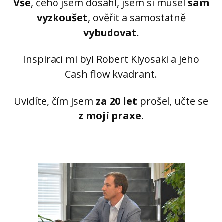
Vše
, čeho jsem dosáhl, jsem si musel
sám
vyzkoušet
, ověřit a samostatně
vybudovat
.
Inspirací mi byl Robert Kiyosaki a jeho
Cash flow kvadrant.
Uvidíte, čím jsem
za 20 let
prošel, učte se
z mojí praxe
.