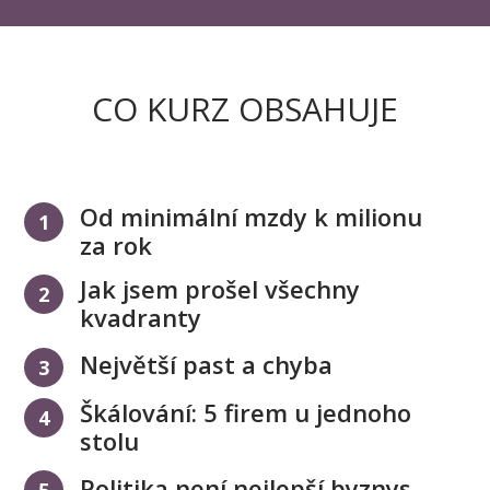
CO KURZ OBSAHUJE
Od minimální mzdy k milionu
1
za rok
Jak jsem prošel všechny
2
kvadranty
Největší past a chyba
3
Škálování: 5 firem u jednoho
4
stolu
Politika není nejlepší byznys
5