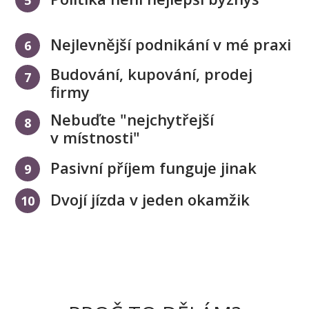
Nejlevnější podnikání v mé praxi
6
Budování, kupování, prodej
7
firmy
Nebuďte "nejchytřejší
8
v místnosti"
Pasivní příjem funguje jinak
9
Dvojí jízda v jeden okamžik
10