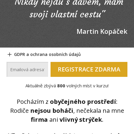
"Nikdy nejdu s davem, mám
svoji vlastní cestu"
Martin Kopáček
GDPR a ochrana osobních údajů
REGISTRACE ZDARMA
Aktuálně zbývá
800
volných míst v kurzu!
Pocházím z
obyčejného prostředí
:
Rodiče
nejsou boháči
, nečekala na mne
firma
ani
vlivný strýček
.